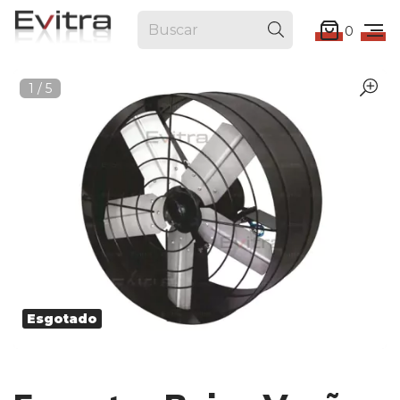
0
1
/
5
Esgotado