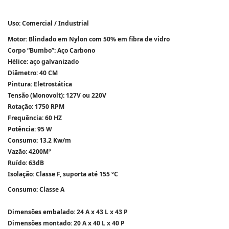
Uso
: Comercial / Industrial
Motor
: Blindado em Nylon com 50% em fibra de vidro
Corpo “Bumbo”
: Aço Carbono
Hélice
: aço galvanizado
Diâmetro
: 40 CM
Pintura
: Eletrostática
Tensão
(Monovolt): 127V ou 220V
Rotação
: 1750 RPM
Frequência
: 60 HZ
Potência
: 95 W
Consumo
: 13.2 Kw/m
Vazão:
4200M³
Ruído
: 63dB
Isolação
: Classe F, suporta até 155 ºC
Consumo
: Classe A
Dimensões embalado: 24 A x 43 L x 43 P
Dimensões montado: 20 A x 40 L x 40 P