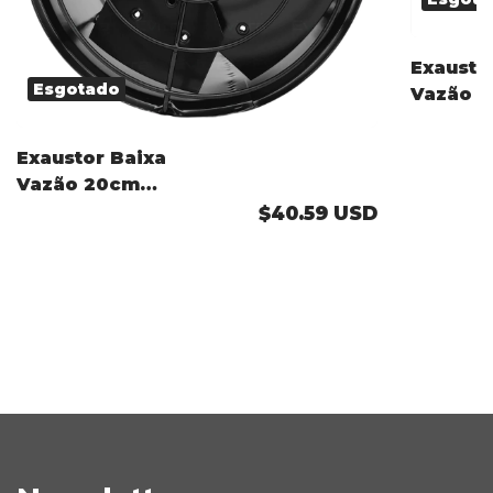
Exausto
Esgotado
Vazão 
para co
industri
Exaustor Baixa
Vazão 20cm
para cozinha
$40.59 USD
industrial