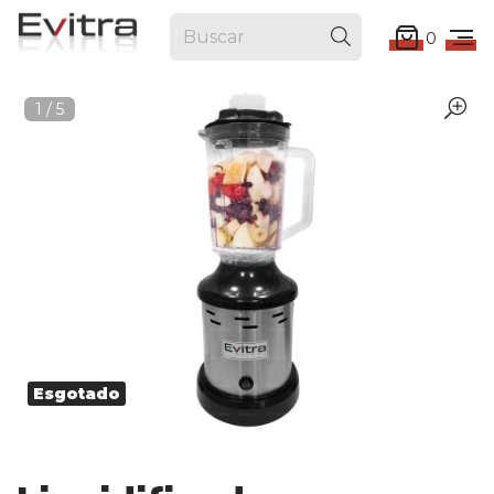
0
1
/
5
Esgotado