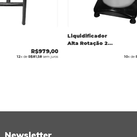
Liquidificador
Alta Rotação 2L
Industrial em
R$979,00
12
x de
R$81,58
sem juros
10
x de
Inox 800w
Newsletter